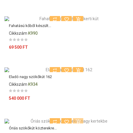
Fahatású kőből készült...
Cikkszám
K990
Ár
69 500 FT
Eladó nagy szökőkút 162
Cikkszám
K934
Ár
540 000 FT
Óriás szökőkút közterekre...