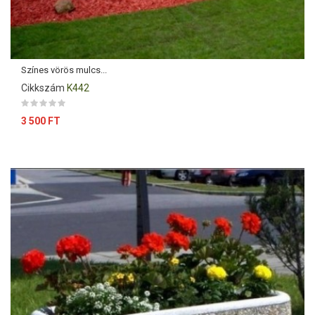
Színes vörös mulcs...
Cikkszám
K442
Ár
3 500 FT