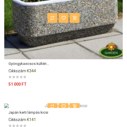
Gyöngykavicsos kültéri...
Cikkszám
K344
Ár
51 000 FT
Japán kerti lámpás kicsi
Cikkszám
K141