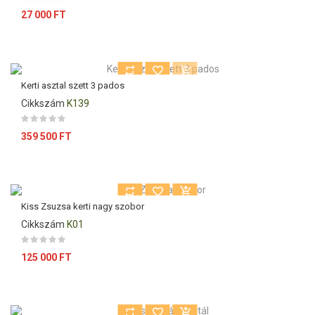
Ár
27 000 FT
Kerti asztal szett 3 pados
Cikkszám
K139
Ár
359 500 FT
Kiss Zsuzsa kerti nagy szobor
Cikkszám
K01
Ár
125 000 FT