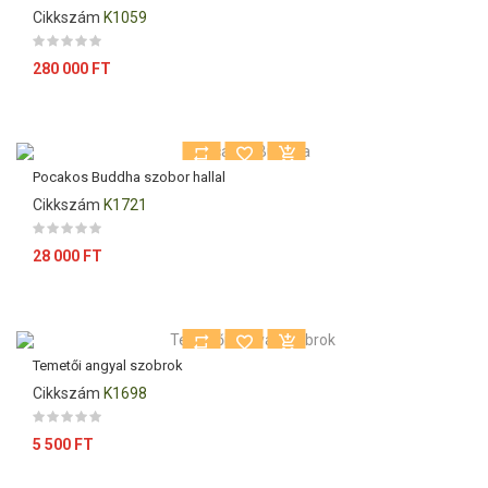
Cikkszám
K1059
Ár
280 000 FT
Pocakos Buddha szobor hallal
Cikkszám
K1721
Ár
28 000 FT
Temetői angyal szobrok
Cikkszám
K1698
Ár
5 500 FT