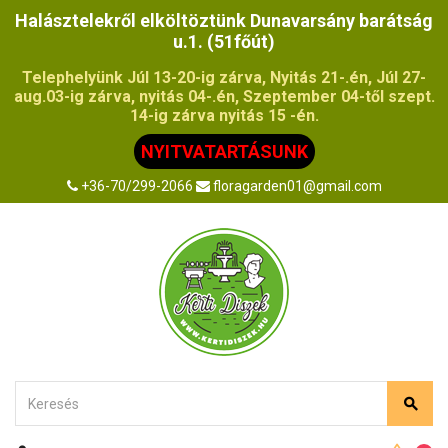
Halásztelekről elköltöztünk Dunavarsány barátság
u.1. (51főút)
Telephelyünk Júl 13-20-ig zárva, Nyitás 21-.én, Júl 27-
aug.03-ig zárva, nyitás 04-.én, Szeptember 04-től szept.
14-ig zárva nyitás 15 -én.
NYITVATARTÁSUNK
+36-70/299-2066
floragarden01@gmail.com