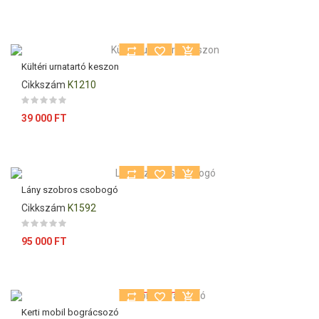
Kültéri urnatartó keszon
Cikkszám
K1210
Ár
39 000 FT
Lány szobros csobogó
Cikkszám
K1592
Ár
95 000 FT
Kiárusítás!
Kerti mobil bográcsozó