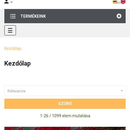
0
TERMÉKEINK
Toggle
☰
navigation
Kezdőlap
Kezdőlap

Relevancia
SZŰRŐ
1-26 / 1099 elem mutatása