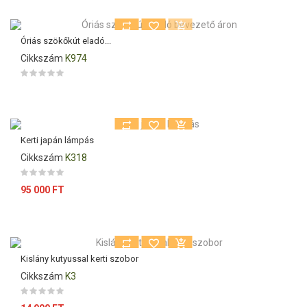
Óriás szökőkút eladó...
Cikkszám
K974
Kerti japán lámpás
Cikkszám
K318
Ár
95 000 FT
Kislány kutyussal kerti szobor
Cikkszám
K3