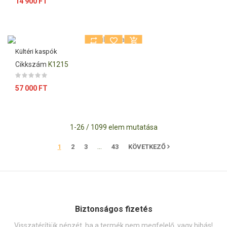
Ár
14 900 FT
Kültéri kaspók
Cikkszám
K1215
Ár
57 000 FT
1-26 / 1099 elem mutatása
…
1
2
3
43
KÖVETKEZŐ
Biztonságos fizetés
Visszatérítjük pénzét, ha a termék nem megfelelő, vagy hibás!