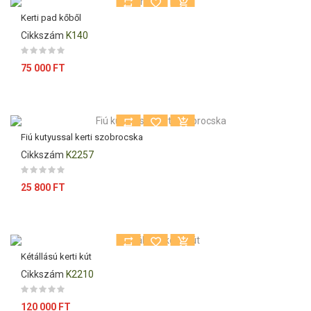
Kerti pad kőből
Cikkszám
K140
Ár
75 000 FT
Fiú kutyussal kerti szobrocska
Cikkszám
K2257
Ár
25 800 FT
Kétállású kerti kút
Cikkszám
K2210
Ár
120 000 FT