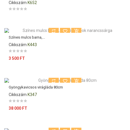
Cikkszám
K652
Színes mulcs barna,...
Cikkszám
K443
Ár
3 500 FT
Gyöngykavicsos virágláda 80cm
Cikkszám
K347
Ár
38 000 FT