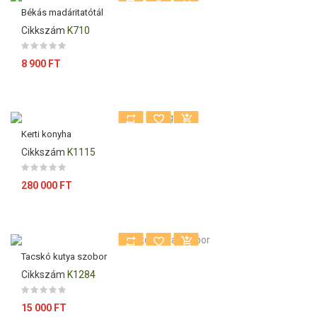
Békás madáritatótál
Cikkszám
K710
Ár
8 900 FT
Kerti konyha
Cikkszám
K1115
Ár
280 000 FT
Tacskó kutya szobor
Cikkszám
K1284
Ár
15 000 FT