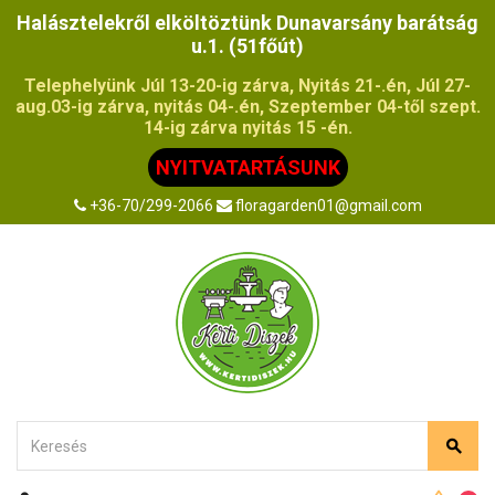
Halásztelekről elköltöztünk Dunavarsány barátság
u.1. (51főút)
Telephelyünk Júl 13-20-ig zárva, Nyitás 21-.én, Júl 27-
aug.03-ig zárva, nyitás 04-.én, Szeptember 04-től szept.
14-ig zárva nyitás 15 -én.
NYITVATARTÁSUNK
+36-70/299-2066
floragarden01@gmail.com