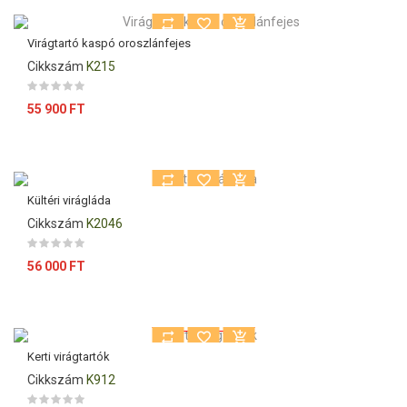
Virágtartó kaspó oroszlánfejes
Cikkszám
K215
Ár
55 900 FT
Kültéri virágláda
Cikkszám
K2046
Ár
56 000 FT
Kiárusítás!
Kerti virágtartók
Cikkszám
K912