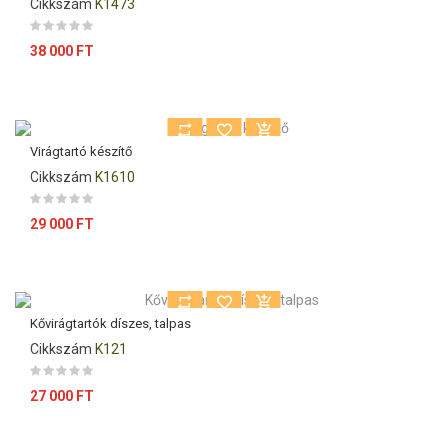
Cikkszám
K1473
Ár
38 000 FT
Virágtartó készítő
Cikkszám
K1610
Ár
29 000 FT
Kővirágtartók díszes, talpas
Cikkszám
K121
Ár
27 000 FT