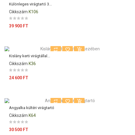
Különleges virágtartó 3...
Cikkszám
K106
Ár
39 900 FT
Kislány kerti virágtállal...
Cikkszám
K36
Ár
24 600 FT
Angyalka kültéri virágtartó
Cikkszám
K64
Ár
30 500 FT