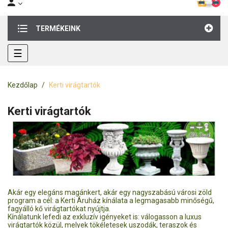
0
TERMÉKEINK
Toggle
☰
navigation
Kezdőlap
Kerti virágtartók
Kerti virágtartók
Akár egy elegáns magánkert, akár egy nagyszabású városi zöld
program a cél: a Kerti Áruház kínálata a legmagasabb minőségű,
fagyálló kő virágtartókat nyújtja.
Kínálatunk lefedi az exkluzív igényeket is: válogasson a luxus
virágtartók közül, melyek tökéletesek uszodák, teraszok és