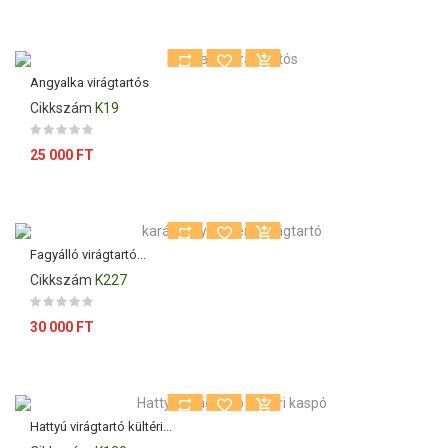
Angyalka virágtartós
Cikkszám
K19
Ár
25 000 FT
Fagyálló virágtartó...
Cikkszám
K227
Ár
30 000 FT
Hattyú virágtartó kültéri...