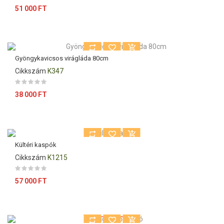
Ár
51 000 FT
Gyöngykavicsos virágláda 80cm
Cikkszám
K347
Ár
38 000 FT
Kültéri kaspók
Cikkszám
K1215
Ár
57 000 FT
Kiárusítás!