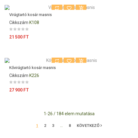
Virágtartó kosár masnis
Cikkszám
K108
Ár
21 500 FT
Kővirágtartó kosár masnis
Cikkszám
K226
Ár
27 900 FT
1-26 / 184 elem mutatása
…
1
2
3
8
KÖVETKEZŐ