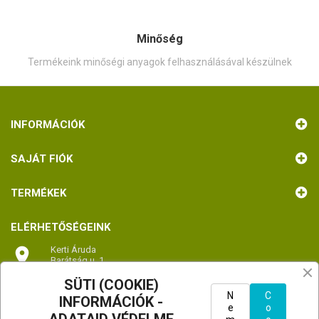
Minőség
Termékeink minőségi anyagok felhasználásával készülnek
INFORMÁCIÓK
SAJÁT FIÓK
TERMÉKEK
ELÉRHETŐSÉGEINK

Kerti Áruda
Barátság u. 1.
2336 Dunavarsány
SÜTI (COOKIE)
Magyarország
TÉRKÉP - útvonaltervezés
N
C
INFORMÁCIÓK -
e
o