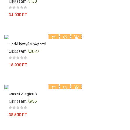
Cikkszám
K130
Ár
34 000 FT
Kiárusítás!
Eladó hattyú virágtartó
Cikkszám
K2027
Ár
18 900 FT
Kiárusítás!
Csacsi virágtartó
Cikkszám
K956
Ár
38 500 FT