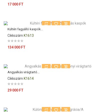
Ár
17 000 FT
Kiárusítás!
Kültéri fagyálló kaspók...
Cikkszám
K1613
Ár
134 000 FT
Angyalkás virágtartó...
Cikkszám
K1614
Ár
29 000 FT