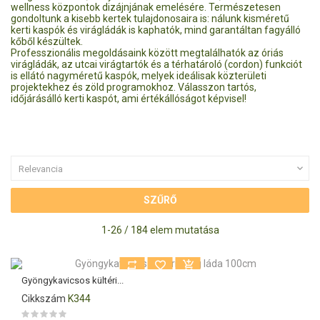
wellness központok dizájnjának emelésére. Természetesen
gondoltunk a kisebb kertek tulajdonosaira is: nálunk kisméretű
kerti kaspók és virágládák is kaphatók, mind garantáltan fagyálló
kőből készültek.
Professzionális megoldásaink között megtalálhatók az óriás
virágládák, az utcai virágtartók és a térhatároló (cordon) funkciót
is ellátó nagyméretű kaspók, melyek ideálisak közterületi
projektekhez és zöld programokhoz. Válasszon tartós,
időjárásálló kerti kaspót, ami értékállóságot képvisel!

Relevancia
SZŰRŐ
1-26 / 184 elem mutatása
Gyöngykavicsos kültéri...
Cikkszám
K344