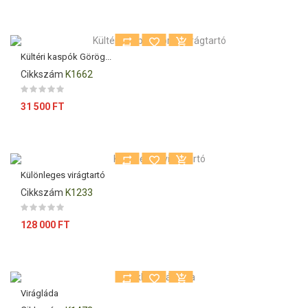
Kültéri kaspók Görög...
Cikkszám
K1662
Ár
31 500 FT
Különleges virágtartó
Cikkszám
K1233
Ár
128 000 FT
Virágláda