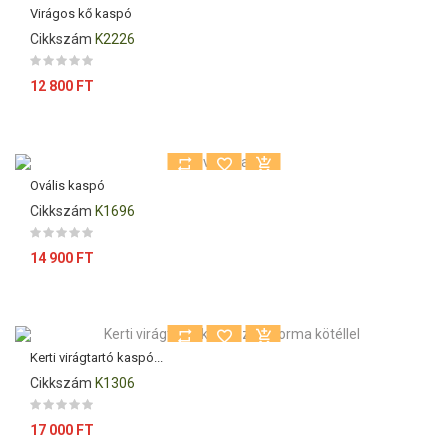
Virágos kő kaspó
Cikkszám
K2226
Ár
12 800 FT
Ovális kaspó
Cikkszám
K1696
Ár
14 900 FT
Kerti virágtartó kaspó...
Cikkszám
K1306
Ár
17 000 FT