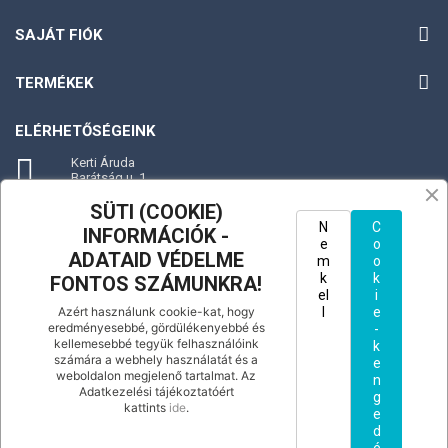
SAJÁT FIÓK
TERMÉKEK
ELÉRHETŐSÉGEINK

Kerti Áruda
Barátság u. 1.
2336 Dunavarsány
Magyarország
SÜTI (COOKIE)
TÉRKÉP - útvonaltervezés
N
C
INFORMÁCIÓK -
e
o
ADATAID VÉDELME
m
o

Hívjon minket:
k
k
FONTOS SZÁMUNKRA!
+36702992066
el
i
Azért használunk cookie-kat, hogy
l
e
eredményesebbé, gördülékenyebbé és
-
kellemesebbé tegyük felhasználóink
k

Küldjön e-mail-t nekünk:
számára a webhely használatát és a
e
floragarden01@gmail.com
weboldalon megjelenő tartalmat. Az
n
Adatkezelési tájékoztatóért
g
kattints
ide
.
e
d