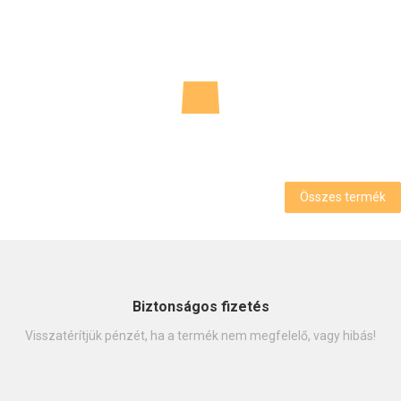
Óriás szökőkút közterekre...
Cikkszám
K652
Összes termék
Biztonságos fizetés
Visszatérítjük pénzét, ha a termék nem megfelelő, vagy hibás!