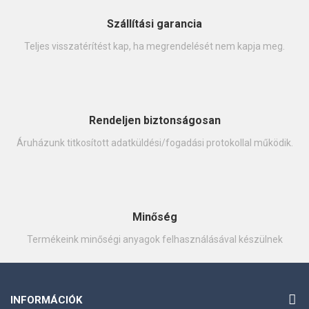
Szállítási garancia
Teljes visszatérítést kap, ha megrendelését nem kapja meg.
Rendeljen biztonságosan
Áruházunk titkosított adatküldési/fogadási protokollal működik.
Minőség
Termékeink minőségi anyagok felhasználásával készülnek
INFORMÁCIÓK