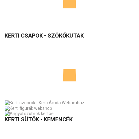
Ár
8 800 FT
KERTI CSAPOK - SZÖKŐKUTAK
Réz csap
Cikkszám
K406
Ár
5 800 FT
KERTI SÜTŐK - KEMENCÉK