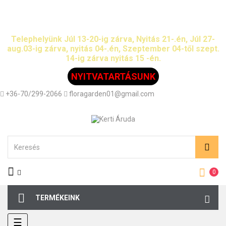
Halásztelekről elköltöztünk Dunavarsány barátság
u.1. (51főút)
Telephelyünk Júl 13-20-ig zárva, Nyitás 21-.én, Júl 27-
aug.03-ig zárva, nyitás 04-.én, Szeptember 04-től szept.
14-ig zárva nyitás 15 -én.
NYITVATARTÁSUNK
+36-70/299-2066
floragarden01@gmail.com
0
TERMÉKEINK
Toggle
☰