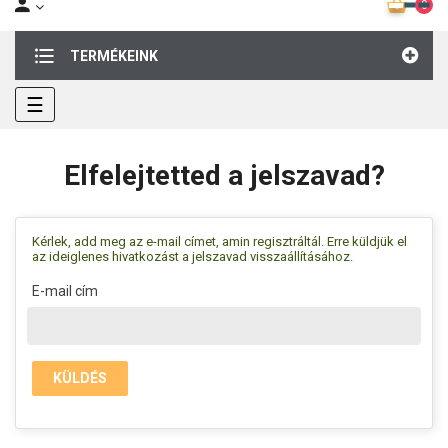
0
TERMÉKEINK
Toggle
☰
navigation
Elfelejtetted a jelszavad?
Kérlek, add meg az e-mail címet, amin regisztráltál. Erre küldjük el
az ideiglenes hivatkozást a jelszavad visszaállításához.
E-mail cím
KÜLDÉS