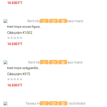
Ár
16 500 FT
Kerti törpe vicces figura...
Cikkszám
K1002
Ár
16 500 FT
Kerti törpe szégyenlős...
Cikkszám
K975
Ár
16 500 FT
Kiárusítás!