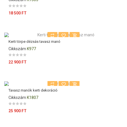
Ár
18 500 FT
Kerti törpe dézsás tavasz manó
Cikkszám
K977
Ár
22 900 FT
Tavasz manók kerti dekoráció
Cikkszám
K1807
Ár
25 900 FT
Kiárusítás!