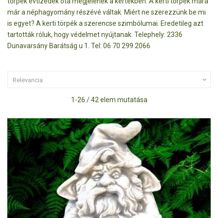
törpék évtizedek óta megjelenek a kertekben. A kerti törpék mára
már a néphagyomány részévé váltak. Miért ne szerezzünk be mi
is egyet? A kerti törpék a szerencse szimbólumai. Eredetileg azt
tartották róluk, hogy védelmet nyújtanak. Telephely: 2336
Dunavarsány Barátság u 1. Tel: 06 70 299 2066

Relevancia
1-26 / 42 elem mutatása