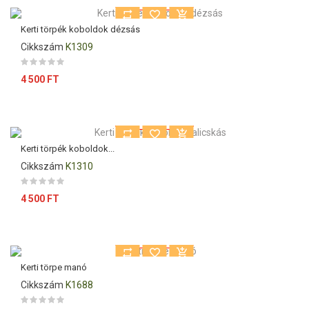
Kerti törpék koboldok dézsás
Cikkszám
K1309
Ár
4 500 FT
Kiárusítás!
Kerti törpék koboldok...
Cikkszám
K1310
Ár
4 500 FT
Kiárusítás!
Kerti törpe manó
Cikkszám
K1688