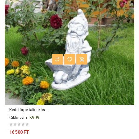
Kerti törpe talicskás...
Cikkszám
K909
Ár
16 500 FT