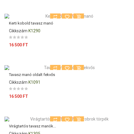
Kiárusítás!
Kerti kobold tavasz manó
Cikkszám
K1290
Ár
16 500 FT
Tavasz manó oldalt fekvős
Cikkszám
K1091
Ár
16 500 FT
Kiárusítás!
Virágtartós tavasz manók...
Cikkszám
K1305