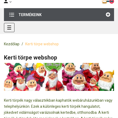
0
TERMÉKEINK
Toggle
☰
navigation
Kezdőlap
Kerti törpe webshop
Kerti törpe webshop
Kerti törpék nagy választékban kaphatók webáruházunkban vagy
telephelyünkön. Ezek a különleges kerti törpék hangulatot,
jókedvet vidámságot varázsolnak kertedbe, otthonodba. A kerti