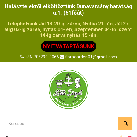
Halásztelekről elköltöztünk Dunavarsány barátság
u.1. (51főút)
Telephelyünk Júl 13-20-ig zárva, Nyitás 21-.én, Júl 27-
aug.03-ig zárva, nyitás 04-.én, Szeptember 04-től szept.
14-ig zárva nyitás 15 -én.
NYITVATARTÁSUNK
+36-70/299-2066
floragarden01@gmail.com