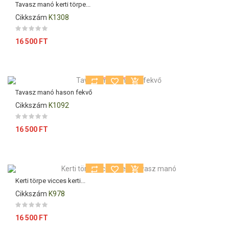
Tavasz manó kerti törpe...
Cikkszám
K1308
Ár
16 500 FT
Kiárusítás!
Tavasz manó hason fekvő
Cikkszám
K1092
Ár
16 500 FT
Kerti törpe vicces kerti...
Cikkszám
K978
Ár
16 500 FT