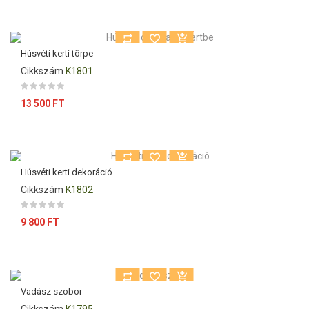
Kiárusítás!
Húsvéti kerti törpe
Cikkszám
K1801
Ár
13 500 FT
Húsvéti kerti dekoráció...
Cikkszám
K1802
Ár
9 800 FT
Vadász szobor
Cikkszám
K1795