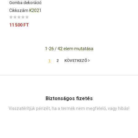
Gomba dekoráció
Cikkszám
K2021
Ár
11 500 FT
1-26 / 42 elem mutatása
1
2
KÖVETKEZŐ
Biztonságos fizetés
Visszatérítjük pénzét, ha a termék nem megfelelő, vagy hibás!