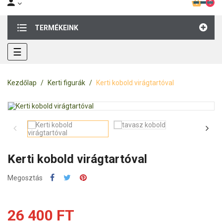
0
TERMÉKEINK
Toggle
☰
navigation
Kezdőlap
Kerti figurák
Kerti kobold virágtartóval
Kerti kobold virágtartóval
Megosztás
26 400 FT