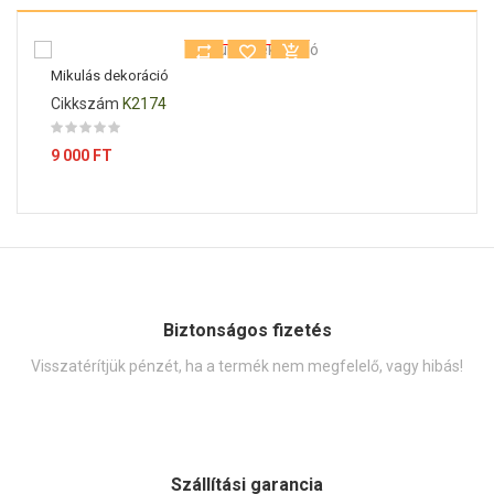
Kiárusítás!
Mikulás dekoráció
Cikkszám
K2174
Ár
9 000 FT
Biztonságos fizetés
Visszatérítjük pénzét, ha a termék nem megfelelő, vagy hibás!
Szállítási garancia