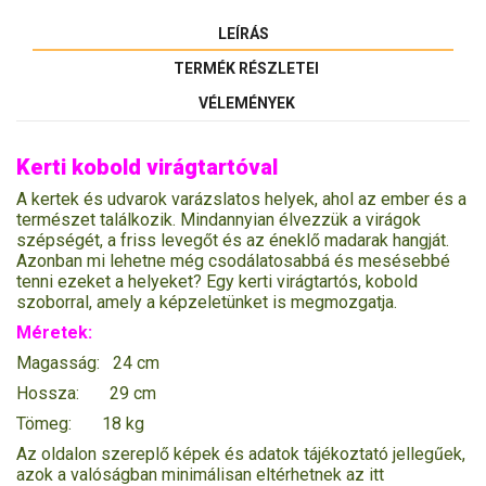
LEÍRÁS
TERMÉK RÉSZLETEI
VÉLEMÉNYEK
Kerti kobold virágtartóval
A kertek és udvarok varázslatos helyek, ahol az ember és a
természet találkozik. Mindannyian élvezzük a virágok
szépségét, a friss levegőt és az éneklő madarak hangját.
Azonban mi lehetne még csodálatosabbá és mesésebbé
tenni ezeket a helyeket? Egy kerti virágtartós, kobold
szoborral, amely a képzeletünket is megmozgatja.
Méretek:
Magasság: 24 cm
Hossza: 29 cm
Tömeg: 18 kg
Az oldalon szereplő képek és adatok tájékoztató jellegűek,
azok a valóságban minimálisan eltérhetnek az itt