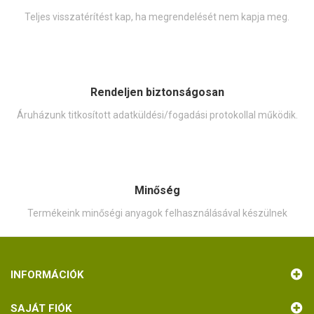
Teljes visszatérítést kap, ha megrendelését nem kapja meg.
Rendeljen biztonságosan
Áruházunk titkosított adatküldési/fogadási protokollal működik.
Minőség
Termékeink minőségi anyagok felhasználásával készülnek
INFORMÁCIÓK
SAJÁT FIÓK