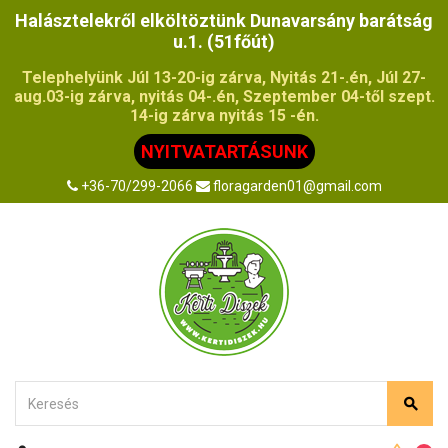
Halásztelekről elköltöztünk Dunavarsány barátság
u.1. (51főút)
Telephelyünk Júl 13-20-ig zárva, Nyitás 21-.én, Júl 27-
aug.03-ig zárva, nyitás 04-.én, Szeptember 04-től szept.
14-ig zárva nyitás 15 -én.
NYITVATARTÁSUNK
+36-70/299-2066
floragarden01@gmail.com