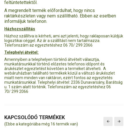
feltüntetettektől.
A megrendelt termék előfordulhat, hogy nincs
raktárkészleten vagy nem szállítható. Ebben az esetben
informáljuk telefonon.
Házhozszállítás
Házhoz szállítva is kérheti, ami azt jelenti, hogy raklaposan küldjük
logisztikai céggel. Az ár a szállítást nem tartalmazza.
Telefonszám az egyeztetéshez 06 70/ 299 2066
Telephelyi átvétel:
Amennyiben a telephelyen történő átvételt választja,
munkatársunkkal történő előzetes telefonos időpont és
árukészlet egyeztetést követően a terméket átveheti. A
webáruházban található termékek közül a változó árukészlet
miatt nem minden van raktáron, ezért fontos az egyeztetés
munkatársunkkal. Telephelyi átvétel: 2336 Dunavarsány, Barátság
u. 1 szám alatt történik. Telefonszám az egyeztetéshez 06
70/ 299 2066
KAPCSOLÓDÓ TERMÉKEK
(Ebbe a kategóriába még 16 termék van)