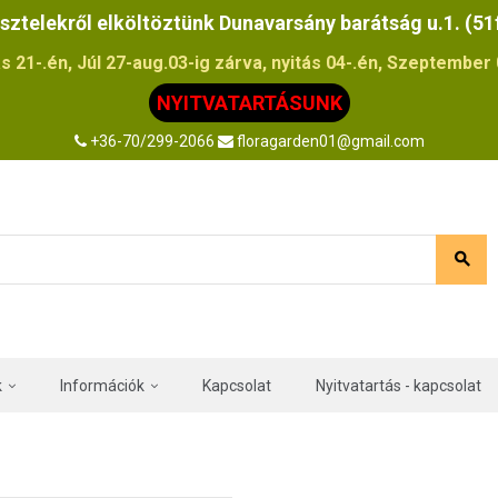
sztelekről elköltöztünk Dunavarsány barátság u.1. (51
s 21-.én, Júl 27-aug.03-ig zárva, nyitás 04-.én, Szeptember 0
NYITVATARTÁSUNK
+36-70/299-2066
floragarden01@gmail.com
k
Információk
Kapcsolat
Nyitvatartás - kapcsolat