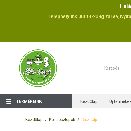
Halá
Telephelyünk Júl 13-20-ig zárva, Nyitá
TERMÉKEINK
Kezdőlap
Új terméke
Kezdőlap
Kerti oszlopok
Dísz talp