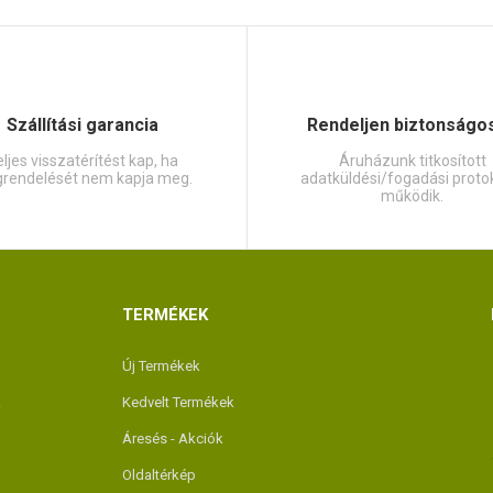
Szállítási garancia
Rendeljen biztonságo
ljes visszatérítést kap, ha
Áruházunk titkosított
rendelését nem kapja meg.
adatküldési/fogadási protok
működik.
TERMÉKEK
Új Termékek
k
Kedvelt Termékek
Áresés - Akciók
Oldaltérkép