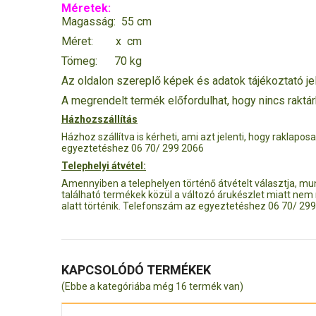
Méretek:
Magasság: 55 cm
Méret: x cm
Tömeg: 70 kg
Az oldalon szereplő képek és adatok tájékoztató jel
A megrendelt termék előfordulhat, hogy nincs raktá
Házhozszállítás
Házhoz szállítva is kérheti, ami azt jelenti, hogy raklapo
egyeztetéshez 06 70/ 299 2066
Telephelyi átvétel:
Amennyiben a telephelyen történő átvételt választja, m
található termékek közül a változó árukészlet miatt nem
alatt történik. Telefonszám az egyeztetéshez 06 70/ 29
KAPCSOLÓDÓ TERMÉKEK
(Ebbe a kategóriába még 16 termék van)