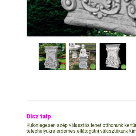
Dísz talp
Különlegesen szép választás lehet otthonunk kertün
telephelyükre érdemes ellátogatni választékunk kim