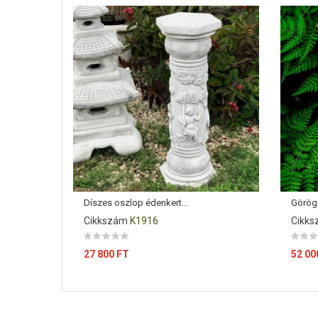
Díszes oszlop édenkert...
Görög
Cikkszám
K1916
Cikk
Ár
Ár
27 800 FT
52 00