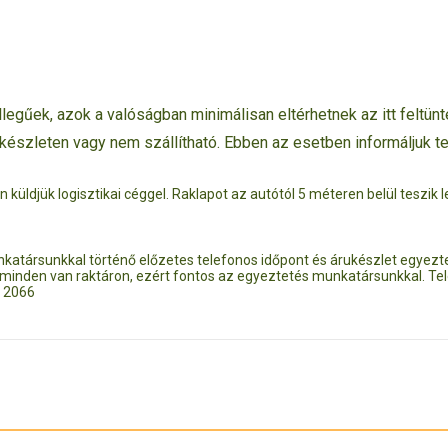
legűek, azok a valóságban minimálisan eltérhetnek az itt feltünte
rkészleten vagy nem szállítható. Ebben az esetben informáljuk t
san küldjük logisztikai céggel. Raklapot az autótól 5 méteren belül teszi
unkatársunkkal történő előzetes telefonos időpont és árukészlet egye
 minden van raktáron, ezért fontos az egyeztetés munkatársunkkal. Tel
9 2066