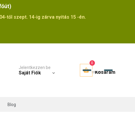
főút)
4-től szept. 14-ig zárva nyitás 15 -én.
0
Jelentkezzen be
Kosaram
Saját Fiók
Blog