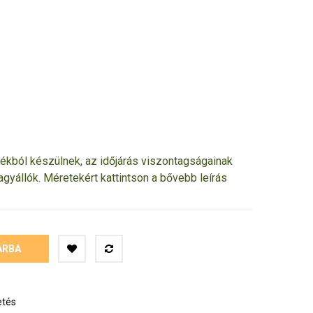
kból készülnek, az időjárás viszontagságainak
agyállók.
Méretekért kattintson a bővebb leírás
ÁRBA
etés