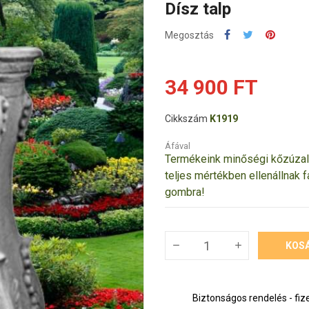
Dísz talp
Megosztás
34 900 FT
Cikkszám
K1919
Áfával
Termékeink minőségi kőzúzalé
teljes mértékben ellenállnak f
gombra!
KOS
Biztonságos rendelés - fiz