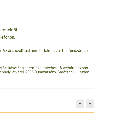
tettektől.
elefonon.
k le. Az ár a szállítást nem tartalmazza. Telefonszám az
ztetést követően a terméket átveheti. A webáruházban
ephelyi átvétel: 2336 Dunavarsány, Barátság u. 1 szám