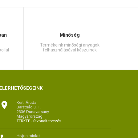
san
Minőség
Termékeink minőségi anyagok
ollal
felhasználásával készülnek
ELÉRHETŐSÉGEINK

Kerti Áruda
Barátság u. 1.
2336 Dunavarsány
Magyarország
TÉRKÉP - útvonaltervezés
Hívjon minket: