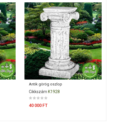
Antik görög oszlop
Udvari dí
Cikkszám
K1928
Cikkszá
Ár
Ár
40 000 FT
32 000 F