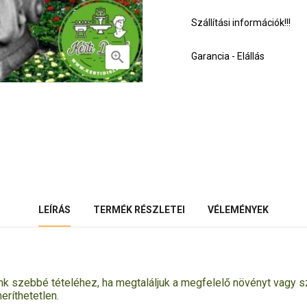
Szállítási információk!!!

Garancia - Elállás
LEÍRÁS
TERMÉK RÉSZLETEI
VÉLEMÉNYEK
k szebbé tételéhez, ha megtaláljuk a megfelelő növényt vagy sz
eríthetetlen
.