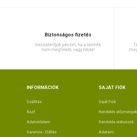
Biztonságos fizetés
Visszatérítjük pénzét, ha a termék
Te
nem megfelelő, vagy hibás!
meg
INFORMÁCIÓK
SAJÁT FIÓK
Szállítás
Saját Fiók
Ászf
Rendelés előzménye
Adatvédelem
Rendelés státuszok
Garancia - Elállás
Adataim