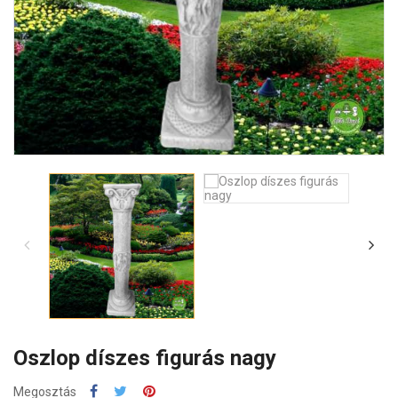
Oszlop díszes figurás nagy
Megosztás