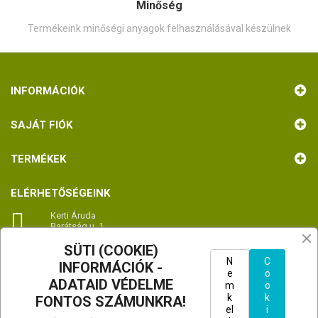
Minőség
Termékeink minőségi anyagok felhasználásával készülnek
INFORMÁCIÓK
SAJÁT FIÓK
TERMÉKEK
ELÉRHETŐSÉGEINK

Kerti Áruda
Barátság u. 1.
2336 Dunavarsány
SÜTI (COOKIE)
Magyarország
TÉRKÉP - útvonaltervezés
N
C
INFORMÁCIÓK -
e
o
ADATAID VÉDELME
m
o

Hívjon minket:
k
k
FONTOS SZÁMUNKRA!
+36702992066
el
i