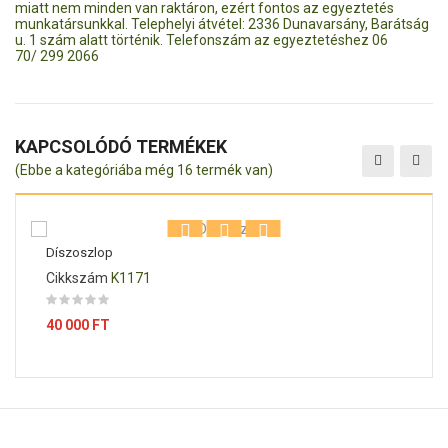
miatt nem minden van raktáron, ezért fontos az egyeztetés
munkatársunkkal. Telephelyi átvétel: 2336 Dunavarsány, Barátság
u. 1 szám alatt történik. Telefonszám az egyeztetéshez 06
70/ 299 2066
KAPCSOLÓDÓ TERMÉKEK
(Ebbe a kategóriába még 16 termék van)
Díszoszlop
Cikkszám
K1171
Ár
40 000 FT