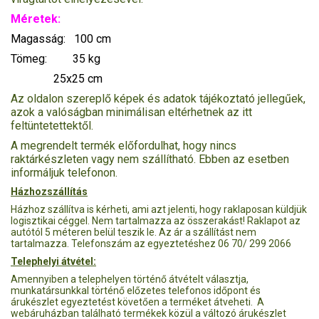
Méretek:
Magasság: 100 cm
Tömeg: 35 kg
25x25 cm
Az oldalon szereplő képek és adatok tájékoztató jellegűek,
azok a valóságban minimálisan eltérhetnek az itt
feltüntetettektől.
A megrendelt termék előfordulhat, hogy nincs
raktárkészleten vagy nem szállítható. Ebben az esetben
informáljuk telefonon.
Házhozszállítás
Házhoz szállítva is kérheti, ami azt jelenti, hogy raklaposan küldjük
logisztikai céggel. Nem tartalmazza az összerakást! Raklapot az
autótól 5 méteren belül teszik le. Az ár a szállítást nem
tartalmazza. Telefonszám az egyeztetéshez 06 70/ 299 2066
Telephelyi átvétel:
Amennyiben a telephelyen történő átvételt választja,
munkatársunkkal történő előzetes telefonos időpont és
árukészlet egyeztetést követően a terméket átveheti. A
webáruházban található termékek közül a változó árukészlet