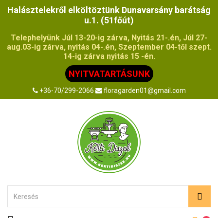
Halásztelekről elköltöztünk Dunavarsány barátság
u.1. (51főút)
Telephelyünk Júl 13-20-ig zárva, Nyitás 21-.én, Júl 27-
aug.03-ig zárva, nyitás 04-.én, Szeptember 04-től szept.
14-ig zárva nyitás 15 -én.
NYITVATARTÁSUNK
+36-70/299-2066
floragarden01@gmail.com