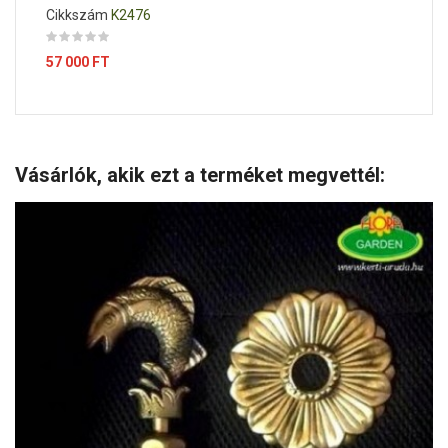
Cikkszám
K2476
Ár
57 000 FT
Vásárlók, akik ezt a terméket megvettél: