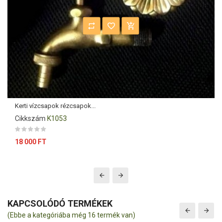
Kerti vízcsapok rézcsapok...
Cikkszám
K1053
Ár
18 000 FT
KAPCSOLÓDÓ TERMÉKEK
(Ebbe a kategóriába még 16 termék van)