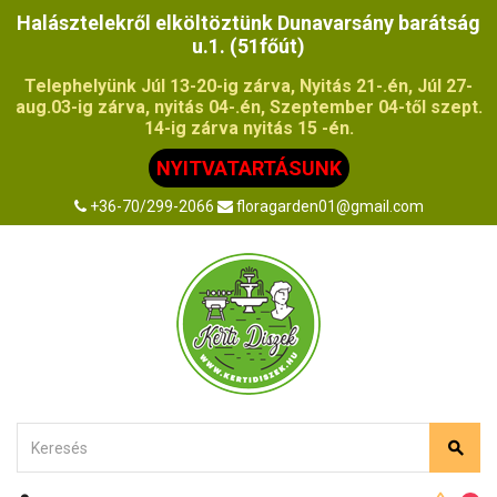
Halásztelekről elköltöztünk Dunavarsány barátság
u.1. (51főút)
Telephelyünk Júl 13-20-ig zárva, Nyitás 21-.én, Júl 27-
aug.03-ig zárva, nyitás 04-.én, Szeptember 04-től szept.
14-ig zárva nyitás 15 -én.
NYITVATARTÁSUNK
+36-70/299-2066
floragarden01@gmail.com