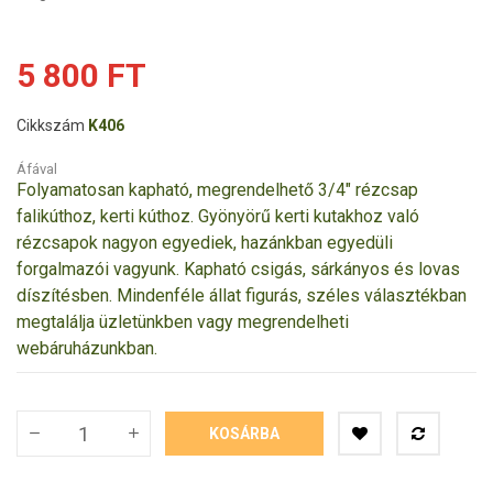
5 800 FT
Cikkszám
K406
Áfával
Folyamatosan kapható, megrendelhető 3/4" rézcsap
falikúthoz, kerti kúthoz. Gyönyörű kerti kutakhoz való
rézcsapok nagyon egyediek, hazánkban egyedüli
forgalmazói vagyunk. Kapható csigás, sárkányos és lovas
díszítésben. Mindenféle állat figurás, széles választékban
megtalálja üzletünkben vagy megrendelheti
webáruházunkban.
KOSÁRBA