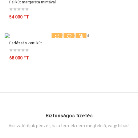
Falikút margaréta mintával
54 000 FT
Fadézsás kerti kút
68 000 FT
Biztonságos fizetés
Visszatérítjük pénzét, ha a termék nem megfelelő, vagy hibás!