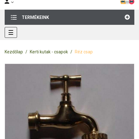
0
TERMÉKEINK
Toggle
☰
navigation
Kezdőlap
Kerti kutak - csapok
Réz csap