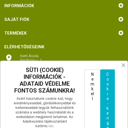
INFORMÁCIÓK
SAJÁT FIÓK
TERMÉKEK
ELÉRHETŐSÉGEINK

Kerti Áruda
Barátság u. 1.
2336 Dunavarsány
Magyarország
SÜTI (COOKIE)
TÉRKÉP - útvonaltervezés
N
C
INFORMÁCIÓK -
e
o
ADATAID VÉDELME
m
o

Hívjon minket:
k
k
FONTOS SZÁMUNKRA!
+36702992066
el
i
Azért használunk cookie-kat, hogy
l
e
eredményesebbé, gördülékenyebbé és
-
kellemesebbé tegyük felhasználóink
k

Küldjön e-mail-t nekünk:
számára a webhely használatát és a
e
floragarden01@gmail.com
weboldalon megjelenő tartalmat. Az
n
Adatkezelési tájékoztatóért
g
kattints
ide
.
e