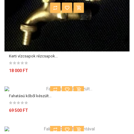
Kerti vízcsapok rézcsapok...
18 000 FT
Fahatású kőből készült...
69 500 FT
Kiárusítás!