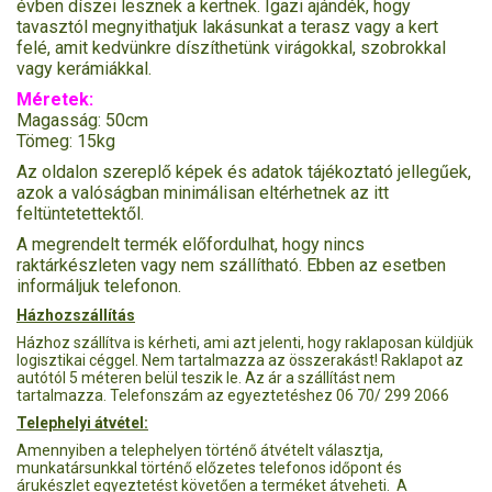
évben díszei lesznek a kertnek. Igazi ajándék, hogy
tavasztól megnyithatjuk lakásunkat a terasz vagy a kert
felé, amit kedvünkre díszíthetünk virágokkal, szobrokkal
vagy kerámiákkal.
Méretek:
Magasság: 50cm
Tömeg: 15kg
Az oldalon szereplő képek és adatok tájékoztató jellegűek,
azok a valóságban minimálisan eltérhetnek az itt
feltüntetettektől.
A megrendelt termék előfordulhat, hogy nincs
raktárkészleten vagy nem szállítható. Ebben az esetben
informáljuk telefonon.
Házhozszállítás
Házhoz szállítva is kérheti, ami azt jelenti, hogy raklaposan küldjük
logisztikai céggel. Nem tartalmazza az összerakást! Raklapot az
autótól 5 méteren belül teszik le. Az ár a szállítást nem
tartalmazza. Telefonszám az egyeztetéshez 06 70/ 299 2066
Telephelyi átvétel:
Amennyiben a telephelyen történő átvételt választja,
munkatársunkkal történő előzetes telefonos időpont és
árukészlet egyeztetést követően a terméket átveheti. A