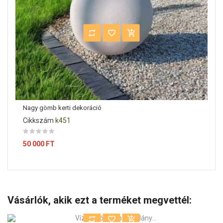
Nagy gömb kerti dekoráció
Cikkszám
k451
Ár
50 000 FT
Vásárlók, akik ezt a terméket megvettél: