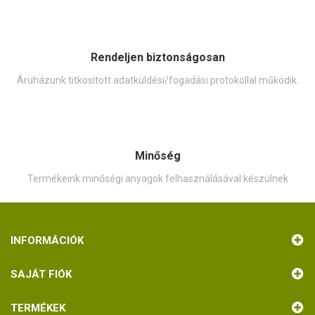
Rendeljen biztonságosan
Áruházunk titkosított adatküldési/fogadási protokollal működik.
Minőség
Termékeink minőségi anyagok felhasználásával készülnek
INFORMÁCIÓK
SAJÁT FIÓK
TERMÉKEK