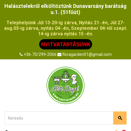
Halásztelekről elköltöztünk Dunavarsány barátság
u.1. (51főút)
Telephelyünk Júl 13-20-ig zárva, Nyitás 21-.én, Júl 27-
aug.03-ig zárva, nyitás 04-.én, Szeptember 04-től szept.
14-ig zárva nyitás 15 -én.
NYITVATARTÁSUNK
+36-70/299-2066
floragarden01@gmail.com