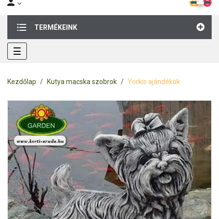
0
TERMÉKEINK
Toggle
☰
navigation
Kezdőlap
Kutya macska szobrok
Yorkis ajándékok