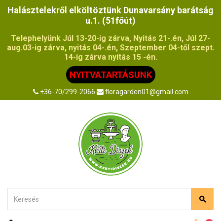
Halásztelekről elköltöztünk Dunavarsány barátság
u.1. (51főút)
Telephelyünk Júl 13-20-ig zárva, Nyitás 21-.én, Júl 27-
aug.03-ig zárva, nyitás 04-.én, Szeptember 04-től szept.
14-ig zárva nyitás 15 -én.
NYITVATARTÁSUNK
+36-70/299-2066
floragarden01@gmail.com