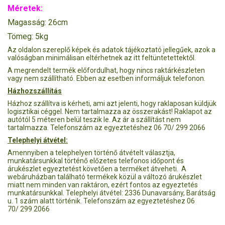
Méretek:
Magasság: 26cm
Tömeg: 5kg
Az oldalon szereplő képek és adatok tájékoztató jellegűek, azok a
valóságban minimálisan eltérhetnek az itt feltüntetettektől.
A megrendelt termék előfordulhat, hogy nincs raktárkészleten
vagy nem szállítható. Ebben az esetben informáljuk telefonon.
Házhozszállítás
Házhoz szállítva is kérheti, ami azt jelenti, hogy raklaposan küldjük
logisztikai céggel. Nem tartalmazza az összerakást! Raklapot az
autótól 5 méteren belül teszik le. Az ár a szállítást nem
tartalmazza. Telefonszám az egyeztetéshez 06 70/ 299 2066
Telephelyi átvétel:
Amennyiben a telephelyen történő átvételt választja,
munkatársunkkal történő előzetes telefonos időpont és
árukészlet egyeztetést követően a terméket átveheti. A
webáruházban található termékek közül a változó árukészlet
miatt nem minden van raktáron, ezért fontos az egyeztetés
munkatársunkkal. Telephelyi átvétel: 2336 Dunavarsány, Barátság
u. 1 szám alatt történik. Telefonszám az egyeztetéshez 06
70/ 299 2066