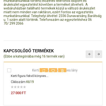
munkatársunkkal történő előzetes telefonos időpont és
árukészlet egyeztetést követően a terméket átveheti. A
webáruházban található termékek közül a változó árukészlet
miatt nem minden van raktáron, ezért fontos az egyeztetés
munkatársunkkal. Telephelyi átvétel: 2336 Dunavarsány, Barátság
u. 1 szám alatt történik. Telefonszám az egyeztetéshez 06
70/ 299 2066
KAPCSOLÓDÓ TERMÉKEK
(Ebbe a kategóriába még 16 termék van)
Kerti figura fekvő könyves...
Cikkszám
K619
Ár
27 000 FT