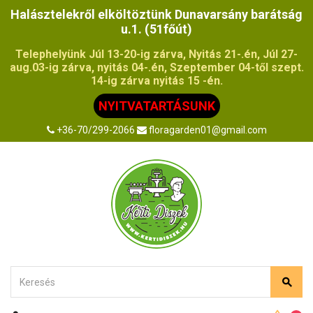
Halásztelekről elköltöztünk Dunavarsány barátság
u.1. (51főút)
Telephelyünk Júl 13-20-ig zárva, Nyitás 21-.én, Júl 27-
aug.03-ig zárva, nyitás 04-.én, Szeptember 04-től szept.
14-ig zárva nyitás 15 -én.
NYITVATARTÁSUNK
+36-70/299-2066
floragarden01@gmail.com