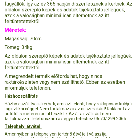
fagyállók, így az év 365 napján díszei lesznek a kertnek. Az
oldalon szereplő képek és adatok tájékoztató jellegűek,
azok a valóságban minimálisan eltérhetnek az itt
feltüntetettektől.
Méretek:
Magasság: 70cm
Tömeg: 34kg
Az oldalon szereplő képek és adatok tájékoztató jellegűek,
azok a valóságban minimálisan eltérhetnek az itt
feltüntetettektől.
A megrendelt termék előfordulhat, hogy nincs
raktárkészleten vagy nem szállítható. Ebben az esetben
informáljuk telefonon.
Házhozszállítás
Házhoz szállítva is kérheti, ami azt jelenti, hogy raklaposan küldjük
logisztikai céggel. Nem tartalmazza az összerakást! Raklapot az
autótól 5 méteren belül teszik le. Az ár a szállítást nem
tartalmazza. Telefonszám az egyeztetéshez 06 70/ 299 2066
Telephelyi átvétel:
Amennyiben a telephelyen történő átvételt választja,