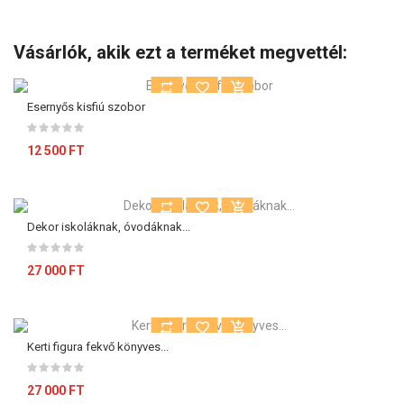
Vásárlók, akik ezt a terméket megvettél:
Esernyős kisfiú szobor
12 500 FT
Dekor iskoláknak, óvodáknak...
27 000 FT
Kerti figura fekvő könyves...
27 000 FT