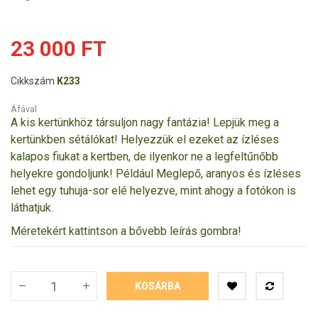
23 000 FT
Cikkszám
K233
Áfával
A kis kertünkhöz társuljon nagy fantázia! Lepjük meg a
kertünkben sétálókat! Helyezzük el ezeket az ízléses
kalapos fiukat a kertben, de ilyenkor ne a legfeltűnőbb
helyekre gondoljunk! Például Meglepő, aranyos és ízléses
lehet egy tuhuja-sor elé helyezve, mint ahogy a fotókon is
láthatjuk.
Méretekért kattintson a bővebb leírás gombra!
KOSÁRBA