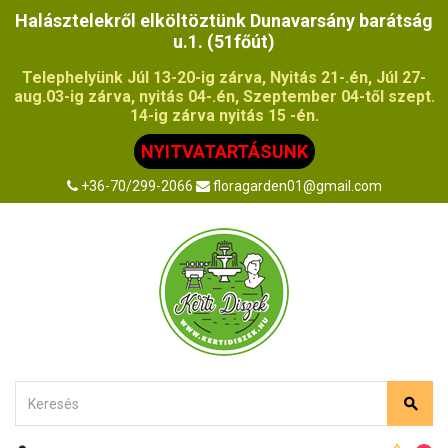
Halásztelekről elköltöztünk Dunavarsány barátság
u.1. (51főút)
Telephelyünk Júl 13-20-ig zárva, Nyitás 21-.én, Júl 27-
aug.03-ig zárva, nyitás 04-.én, Szeptember 04-től szept.
14-ig zárva nyitás 15 -én.
NYITVATARTÁSUNK
+36-70/299-2066
floragarden01@gmail.com