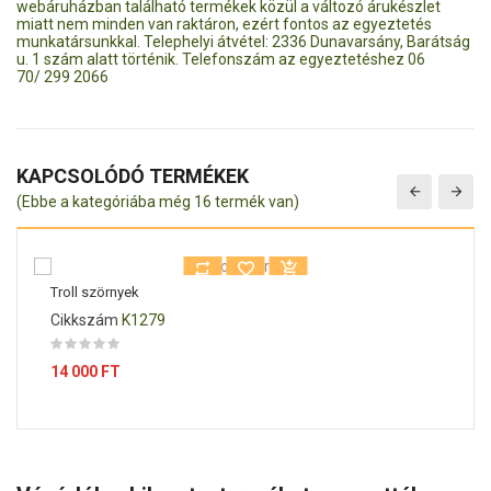
webáruházban található termékek közül a változó árukészlet
miatt nem minden van raktáron, ezért fontos az egyeztetés
munkatársunkkal. Telephelyi átvétel: 2336 Dunavarsány, Barátság
u. 1 szám alatt történik. Telefonszám az egyeztetéshez 06
70/ 299 2066
KAPCSOLÓDÓ TERMÉKEK
(Ebbe a kategóriába még 16 termék van)
Troll szörnyek
Cikkszám
K1279
Ár
14 000 FT