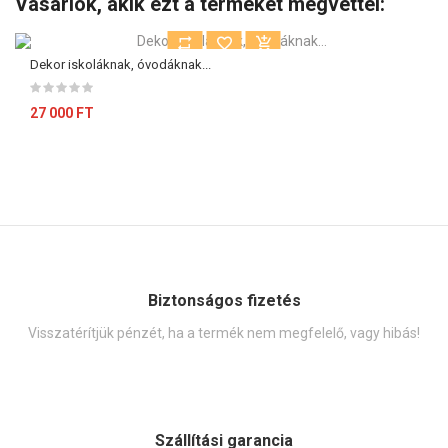
Vásárlók, akik ezt a terméket megvettél:
Dekor iskoláknak, óvodáknak...
27 000 FT
Biztonságos fizetés
Visszatérítjük pénzét, ha a termék nem megfelelő, vagy hibás!
Szállítási garancia