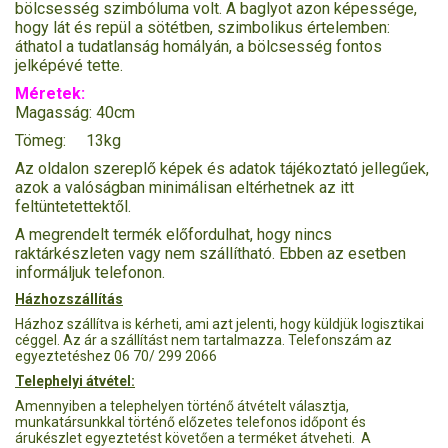
bölcsesség szimbóluma volt. A baglyot azon képessége,
hogy lát és repül a sötétben, szimbolikus értelemben:
áthatol a tudatlanság homályán, a bölcsesség fontos
jelképévé tette.
Méretek:
Magasság: 40cm
Tömeg: 13kg
Az oldalon szereplő képek és adatok tájékoztató jellegűek,
azok a valóságban minimálisan eltérhetnek az itt
feltüntetettektől.
A megrendelt termék előfordulhat, hogy nincs
raktárkészleten vagy nem szállítható. Ebben az esetben
informáljuk telefonon.
Házhozszállítás
Házhoz szállítva is kérheti, ami azt jelenti, hogy küldjük logisztikai
céggel. Az ár a szállítást nem tartalmazza. Telefonszám az
egyeztetéshez 06 70/ 299 2066
Telephelyi átvétel:
Amennyiben a telephelyen történő átvételt választja,
munkatársunkkal történő előzetes telefonos időpont és
árukészlet egyeztetést követően a terméket átveheti. A