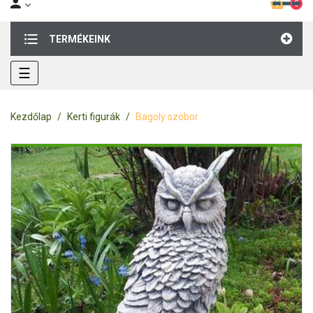
0
TERMÉKEINK
Toggle
☰
navigation
Kezdőlap
Kerti figurák
Bagoly szobor