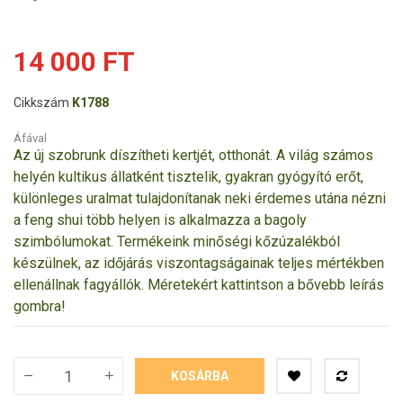
14 000 FT
Cikkszám
K1788
Áfával
Az új szobrunk díszítheti kertjét, otthonát. A világ számos
helyén kultikus állatként tisztelik, gyakran gyógyító erőt,
különleges uralmat tulajdonítanak neki érdemes utána nézni
a feng shui több helyen is alkalmazza a bagoly
szimbólumokat.
Termékeink minőségi kőzúzalékból
készülnek, az időjárás viszontagságainak teljes mértékben
ellenállnak fagyállók.
Méretekért kattintson a bővebb leírás
gombra!
KOSÁRBA