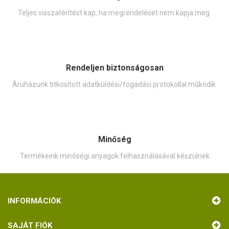
Teljes visszatérítést kap, ha megrendelését nem kapja meg.
Rendeljen biztonságosan
Áruházunk titkosított adatküldési/fogadási protokollal működik.
Minőség
Termékeink minőségi anyagok felhasználásával készülnek
INFORMÁCIÓK
SAJÁT FIÓK