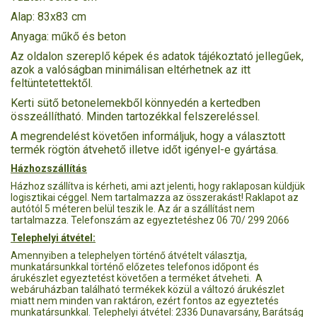
Alap: 83x83 cm
Anyaga: műkő és beton
Az oldalon szereplő képek és adatok tájékoztató jellegűek,
azok a valóságban minimálisan eltérhetnek az itt
feltüntetettektől.
Kerti sütő betonelemekből könnyedén a kertedben
összeállítható. Minden tartozékkal felszereléssel.
A megrendelést követően informáljuk, hogy a választott
termék rögtön átvehető illetve időt igényel-e gyártása.
Házhozszállítás
Házhoz szállítva is kérheti, ami azt jelenti, hogy raklaposan küldjük
logisztikai céggel. Nem tartalmazza az összerakást! Raklapot az
autótól 5 méteren belül teszik le. Az ár a szállítást nem
tartalmazza. Telefonszám az egyeztetéshez 06 70/ 299 2066
Telephelyi átvétel:
Amennyiben a telephelyen történő átvételt választja,
munkatársunkkal történő előzetes telefonos időpont és
árukészlet egyeztetést követően a terméket átveheti. A
webáruházban található termékek közül a változó árukészlet
miatt nem minden van raktáron, ezért fontos az egyeztetés
munkatársunkkal. Telephelyi átvétel: 2336 Dunavarsány, Barátság