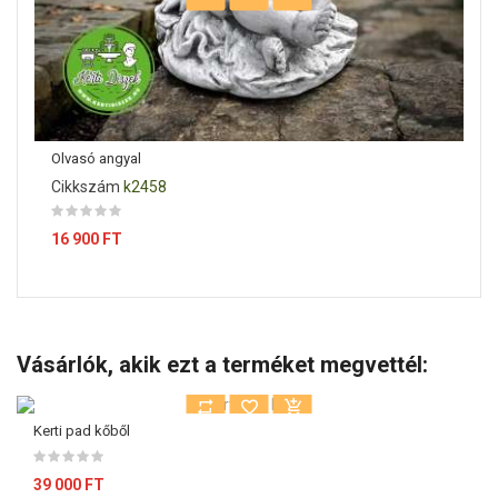
Olvasó angyal
Cikkszám
k2458
Ár
16 900 FT
Vásárlók, akik ezt a terméket megvettél:
Kerti pad kőből
39 000 FT