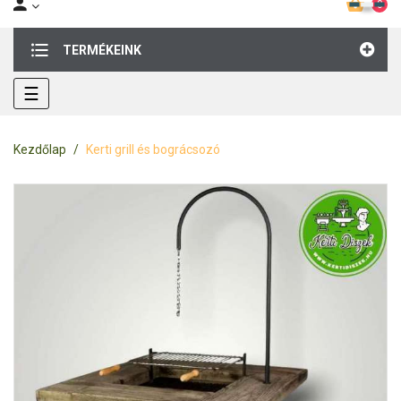
0
TERMÉKEINK
Toggle
☰
navigation
Kezdőlap
Kerti grill és bográcsozó