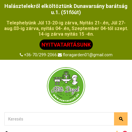
Halásztelekről elköltöztünk Dunavarsány barátság
u.1. (51főút)
Telephelyünk Júl 13-20-ig zárva, Nyitás 21-.én, Júl 27-
aug.03-ig zárva, nyitás 04-.én, Szeptember 04-től szept.
14-ig zárva nyitás 15 -én.
NYITVATARTÁSUNK
+36-70/299-2066
floragarden01@gmail.com