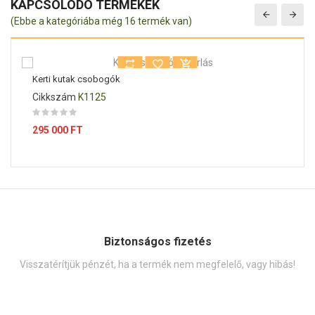
KAPCSOLÓDÓ TERMÉKEK
(Ebbe a kategóriába még 16 termék van)
Kerti kutak csobogók
Cikkszám
K1125
Ár
295 000 FT
Biztonságos fizetés
Visszatérítjük pénzét, ha a termék nem megfelelő, vagy hibás!