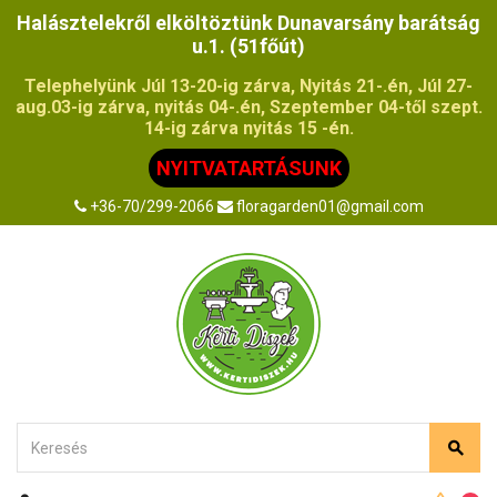
Halásztelekről elköltöztünk Dunavarsány barátság
u.1. (51főút)
Telephelyünk Júl 13-20-ig zárva, Nyitás 21-.én, Júl 27-
aug.03-ig zárva, nyitás 04-.én, Szeptember 04-től szept.
14-ig zárva nyitás 15 -én.
NYITVATARTÁSUNK
+36-70/299-2066
floragarden01@gmail.com