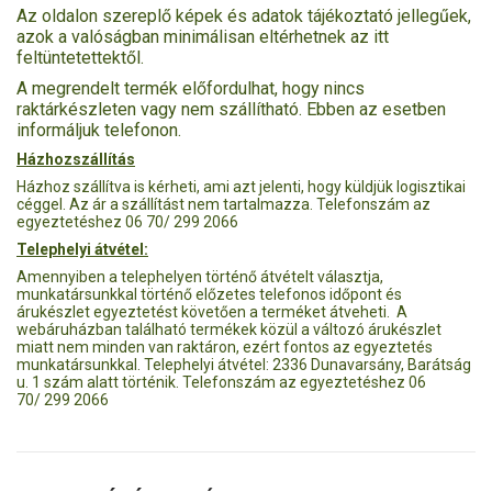
Az oldalon szereplő képek és adatok tájékoztató jellegűek,
azok a valóságban minimálisan eltérhetnek az itt
feltüntetettektől.
A megrendelt termék előfordulhat, hogy nincs
raktárkészleten vagy nem szállítható. Ebben az esetben
informáljuk telefonon.
Házhozszállítás
Házhoz szállítva is kérheti, ami azt jelenti, hogy küldjük logisztikai
céggel. Az ár a szállítást nem tartalmazza. Telefonszám az
egyeztetéshez 06 70/ 299 2066
Telephelyi átvétel:
Amennyiben a telephelyen történő átvételt választja,
munkatársunkkal történő előzetes telefonos időpont és
árukészlet egyeztetést követően a terméket átveheti. A
webáruházban található termékek közül a változó árukészlet
miatt nem minden van raktáron, ezért fontos az egyeztetés
munkatársunkkal. Telephelyi átvétel: 2336 Dunavarsány, Barátság
u. 1 szám alatt történik. Telefonszám az egyeztetéshez 06
70/ 299 2066