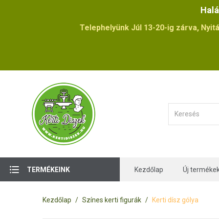
Halá
Telephelyünk Júl 13-20-ig zárva, Nyitá
TERMÉKEINK
Kezdőlap
Új terméke
Kezdőlap
Színes kerti figurák
Kerti dísz gólya