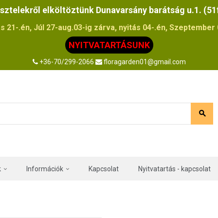
sztelekről elköltöztünk Dunavarsány barátság u.1. (51
s 21-.én, Júl 27-aug.03-ig zárva, nyitás 04-.én, Szeptember 0
NYITVATARTÁSUNK
+36-70/299-2066
floragarden01@gmail.com
k
Információk
Kapcsolat
Nyitvatartás - kapcsolat