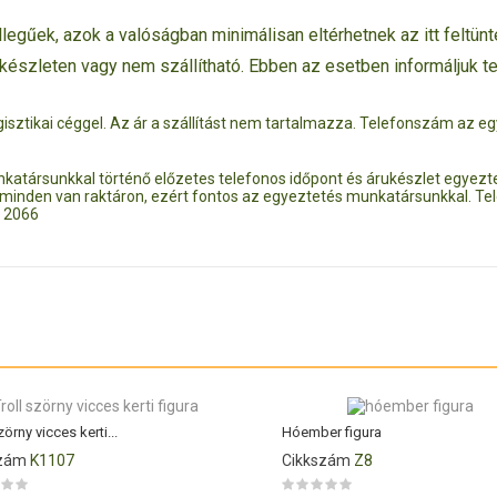
legűek, azok a valóságban minimálisan eltérhetnek az itt feltünte
rkészleten vagy nem szállítható. Ebben az esetben informáljuk t
k logisztikai céggel. Az ár a szállítást nem tartalmazza. Telefonszám az
unkatársunkkal történő előzetes telefonos időpont és árukészlet egye
 minden van raktáron, ezért fontos az egyeztetés munkatársunkkal. Tel
9 2066
zörny vicces kerti...
Hóember figura
szám
K1107
Cikkszám
Z8