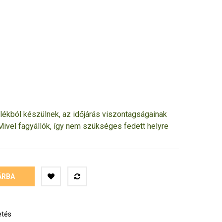
ékból készülnek, az időjárás viszontagságainak
 Mivel fagyállók, így nem szükséges fedett helyre
ÁRBA
etés