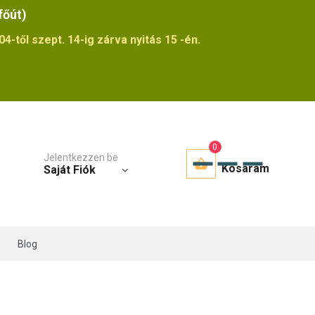
főút)
4-től szept. 14-ig zárva nyitás 15 -én.
0
Jelentkezzen be
Kosaram
Saját Fiók
Blog