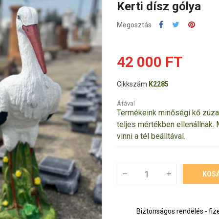
Kerti dísz gólya
Megosztás
42 000 FT
Cikkszám
K2285
Áfával
Termékeink minőségi kő zúzal
teljes mértékben ellenállnak.
vinni a tél beálltával.
KOS
Biztonságos rendelés - fiz