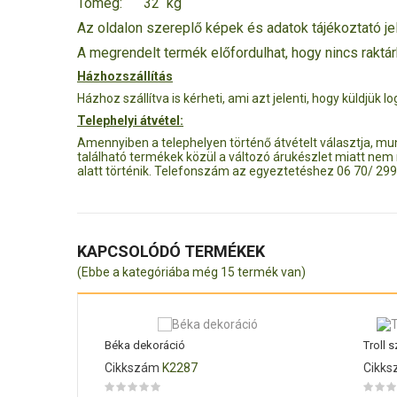
Tömeg: 32 kg
Az oldalon szereplő képek és adatok tájékoztató jel
A megrendelt termék előfordulhat, hogy nincs raktá
Házhozszállítás
Házhoz szállítva is kérheti, ami azt jelenti, hogy küldjü
Telephelyi átvétel:
Amennyiben a telephelyen történő átvételt választja, m
található termékek közül a változó árukészlet miatt nem
alatt történik. Telefonszám az egyeztetéshez 06 70/ 29
KAPCSOLÓDÓ TERMÉKEK
(Ebbe a kategóriába még 15 termék van)
Béka dekoráció
Troll s
Cikkszám
K2287
Cikk