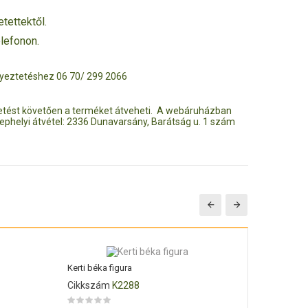
tettektől.
elefonon.
 egyeztetéshez 06 70/ 299 2066
ztetést követően a terméket átveheti. A webáruházban
ephelyi átvétel: 2336 Dunavarsány, Barátság u. 1 szám
Kerti béka figura
Virágláda 
Cikkszám
K2288
Cikkszá