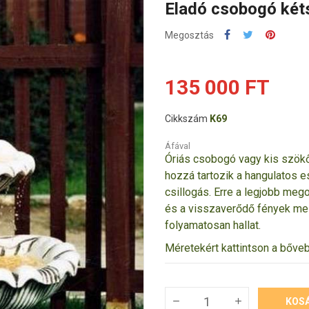
Eladó csobogó kéts
Megosztás
135 000 FT
Cikkszám
K69
Áfával
Óriás csobogó vagy kis szökők
hozzá tartozik a hangulatos est
csillogás. Erre a legjobb me
és a visszaverődő fények mell
folyamatosan hallat.
Méretekért kattintson a bőve
KOS