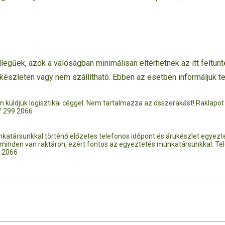
legűek, azok a valóságban minimálisan eltérhetnek az itt feltünte
rkészleten vagy nem szállítható. Ebben az esetben informáljuk t
an küldjük logisztikai céggel. Nem tartalmazza az összerakást! Raklapot a
/ 299 2066
unkatársunkkal történő előzetes telefonos időpont és árukészlet egye
 minden van raktáron, ezért fontos az egyeztetés munkatársunkkal. Tel
9 2066