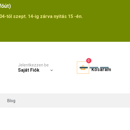
főút)
4-től szept. 14-ig zárva nyitás 15 -én.
0
Jelentkezzen be
Kosaram
Saját Fiók
Blog