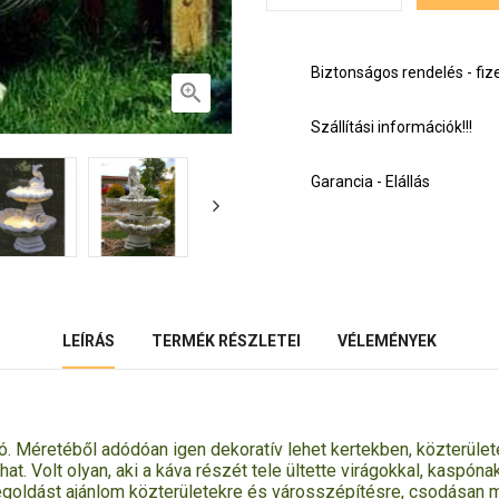
Biztonságos rendelés - fiz

Szállítási információk!!!
Garancia - Elállás
LEÍRÁS
TERMÉK RÉSZLETEI
VÉLEMÉNYEK
ló. Méretéből adódóan igen dekoratív lehet kertekben, közterül
t. Volt olyan, aki a káva részét tele ültette virágokkal, kaspón
megoldást ajánlom közterületekre és városszépítésre, csodásan mu