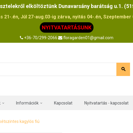
sztelekről elköltöztünk Dunavarsány barátság u.1. (51
s 21-.én, Júl 27-aug.03-ig zárva, nyitás 04-.én, Szeptember 0
NYITVATARTÁSUNK
+36-70/299-2066
floragarden01@gmail.com
k
Információk
Kapcsolat
Nyitvatartás - kapcsolat
étszintes kagylós fiú