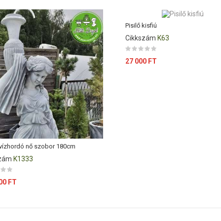
Pisilő kisfiú
Cikkszám
K63
Ár
27 000 FT
vízhordó nő szobor 180cm
szám
K1333
00 FT