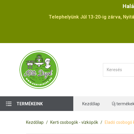
Halá
Telephelyünk Júl 13-20-ig zárva, Nyitá
TERMÉKEINK
Kezdőlap
Új terméke
Kezdőlap
Kerti csobogók - vízköpők
Eladó csobogó k