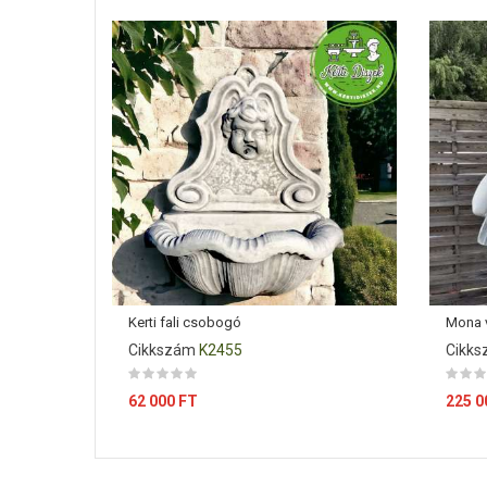
Kerti fali csobogó
Mona 
Cikkszám
K2455
Cikk
Ár
Ár
62 000 FT
225 0