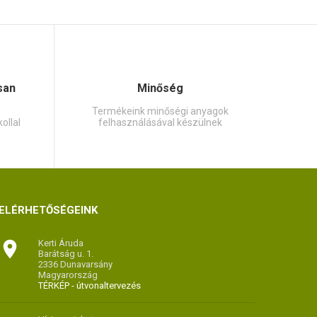
san
Minőség
Termékeink minőségi anyagok
ollal
felhasználásával készülnek
ELÉRHETŐSÉGEINK

Kerti Áruda
Barátság u. 1.
2336 Dunavarsány
Magyarország
TÉRKÉP - útvonaltervezés