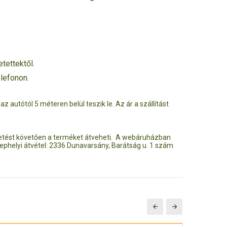
tettektől.
elefonon.
z autótól 5 méteren belül teszik le. Az ár a szállítást
ztetést követően a terméket átveheti. A webáruházban
ephelyi átvétel: 2336 Dunavarsány, Barátság u. 1 szám