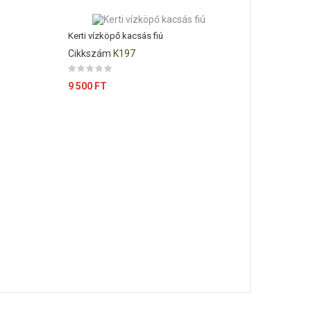
Kerti vízköpő kacsás fiú
Fiú kagyló
Cikkszám
K197
Cikkszá
Ár
Ár
9 500 FT
25 000 F