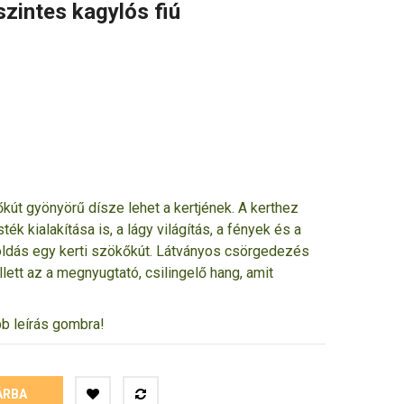
zintes kagylós fiú
út gyönyörű dísze lehet a kertjének. A kerthez
ék kialakítása is, a lágy világítás, a fények és a
goldás egy kerti szökőkút. Látványos csörgedezés
ett az a megnyugtató, csilingelő hang, amit
bb leírás gombra!
ÁRBA