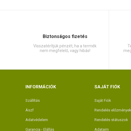
Biztonságos fizetés
Visszatérítjük pénzét, ha a termék
Te
nem megfelelő, vagy hibás!
meg
INFORMÁCIÓK
SAJÁT FIÓK
Szállítás
Saját Fiók
Ászf
Rendelés előzménye
Adatvédelem
Rendelés státuszok
Garancia - Elállás
Adataim