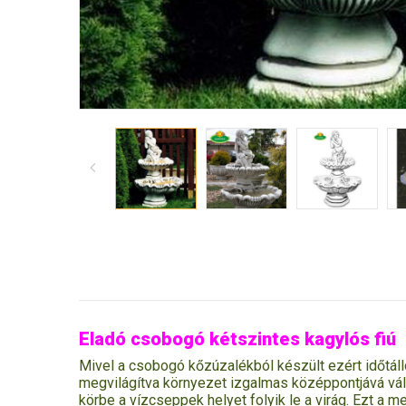
Eladó csobogó kétszintes kagylós fiú
Mivel a csobogó kőzúzalékból készült ezért időtál
megvilágítva környezet izgalmas középpontjává válha
körbe a vízcseppek helyet folyik le a virág. Ezt a 