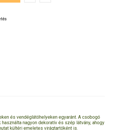
etés
eteken és vendéglátóhelyeken egyaránt. A csobogó
ak használta nagyon dekoratív és szép látvány, ahogy
tat kültéri emeletes virágtartóként is.