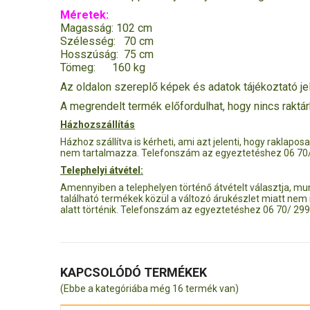
Méretek:
Magasság: 102 cm
Szélesség: 70 cm
Hosszúság: 75 cm
Tömeg: 160 kg
Az oldalon szereplő képek és adatok tájékoztató jel
A megrendelt termék előfordulhat, hogy nincs raktá
Házhozszállítás
Házhoz szállítva is kérheti, ami azt jelenti, hogy raklapos
nem tartalmazza. Telefonszám az egyeztetéshez 06 70
Telephelyi átvétel:
Amennyiben a telephelyen történő átvételt választja, m
található termékek közül a változó árukészlet miatt nem
alatt történik. Telefonszám az egyeztetéshez 06 70/ 29
KAPCSOLÓDÓ TERMÉKEK
(Ebbe a kategóriába még 16 termék van)