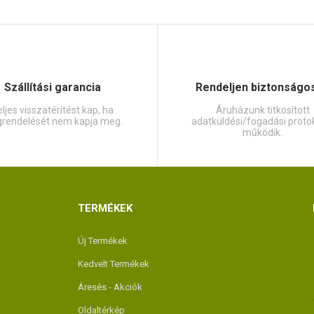
Szállítási garancia
Rendeljen biztonságo
ljes visszatérítést kap, ha
Áruházunk titkosított
rendelését nem kapja meg.
adatküldési/fogadási protok
működik.
TERMÉKEK
Új Termékek
k
Kedvelt Termékek
Áresés - Akciók
Oldaltérkép